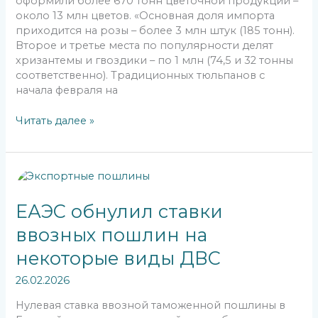
оформили более 670 тонн цветочной продукции –
около 13 млн цветов. «Основная доля импорта
приходится на розы – более 3 млн штук (185 тонн).
Второе и третье места по популярности делят
хризантемы и гвоздики – по 1 млн (74,5 и 32 тонны
соответственно). Традиционных тюльпанов с
начала февраля на
Читать далее »
ЕАЭС
обнулил
ставки
ЕАЭС обнулил ставки
ввозных
ввозных пошлин на
пошлин
на
некоторые виды ДВС
некоторые
виды
26.02.2026
ДВС
Нулевая ставка ввозной таможенной пошлины в