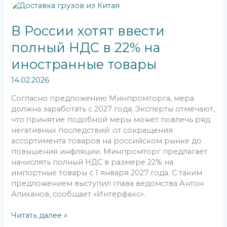
В
России
хотят
В России хотят ввести
ввести
полный НДС в 22% на
полный
НДС
иностранные товары
в
22%
14.02.2026
на
Согласно предложению Минпромторга, мера
иностранные
должна заработать с 2027 года. Эксперты отмечают,
товары
что принятие подобной меры может повлечь ряд
негативных последствий: от сокращения
ассортимента товаров на российском рынке до
повышения инфляции. Минпромторг предлагает
начислять полный НДС в размере 22% на
импортные товары с 1 января 2027 года. С таким
предложением выступил глава ведомства Антон
Алиханов, сообщает «Интерфакс».
Читать далее »