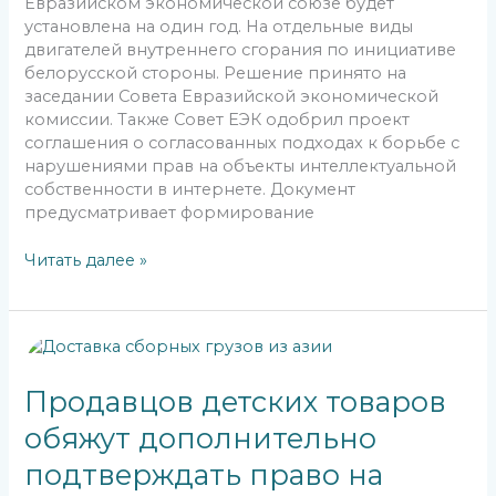
Евразийском экономической союзе будет
установлена на один год. На отдельные виды
двигателей внутреннего сгорания по инициативе
белорусской стороны. Решение принято на
заседании Совета Евразийской экономической
комиссии. Также Совет ЕЭК одобрил проект
соглашения о согласованных подходах к борьбе с
нарушениями прав на объекты интеллектуальной
собственности в интернете. Документ
предусматривает формирование
Читать далее »
Продавцов
детских
товаров
Продавцов детских товаров
обяжут
обяжут дополнительно
дополнительно
подтверждать
подтверждать право на
право