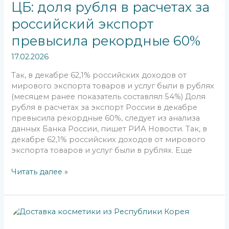
рубля
ЦБ: доля рубля в расчетах за
в
российский экспорт
расчетах
за
превысила рекордные 60%
российский
экспорт
17.02.2026
превысила
Так, в декабре 62,1% российских доходов от
рекордные
мирового экспорта товаров и услуг были в рублях
60%
(месяцем ранее показатель составлял 54%) Доля
рубля в расчетах за экспорт России в декабре
превысила рекордные 60%, следует из анализа
данных Банка России, пишет РИА Новости. Так, в
декабре 62,1% российских доходов от мирового
экспорта товаров и услуг были в рублях. Еще
Читать далее »
Корейские
кремы