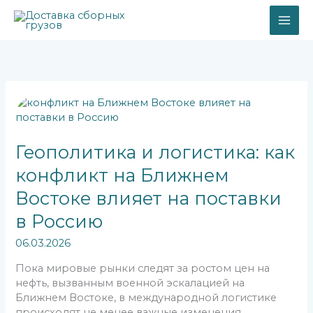
Перейти
к
содержимому
Геополитика
и
логистика:
как
Геополитика и логистика: как
конфликт
конфликт на Ближнем
на
Ближнем
Востоке влияет на поставки
Востоке
в Россию
влияет
на
06.03.2026
поставки
в
Пока мировые рынки следят за ростом цен на
Россию
нефть, вызванным военной эскалацией на
Ближнем Востоке, в международной логистике
происходят не менее важные изменения.