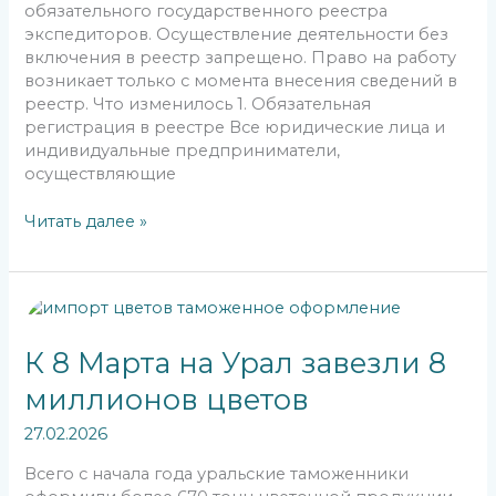
обязательного государственного реестра
экспедиторов. Осуществление деятельности без
включения в реестр запрещено. Право на работу
возникает только с момента внесения сведений в
реестр. Что изменилось 1. Обязательная
регистрация в реестре Все юридические лица и
индивидуальные предприниматели,
осуществляющие
Читать далее »
К
8
Марта
К 8 Марта на Урал завезли 8
на
миллионов цветов
Урал
завезли
27.02.2026
8
миллионов
Всего с начала года уральские таможенники
цветов