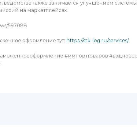
, ведомство также занимается улучшением системы
иссий на маркетплейсах.
ews/597888
моженное оформление тут:
https://stk-log.ru/services/
аможенноеоформление #импорттоваров #вэдновос
ф