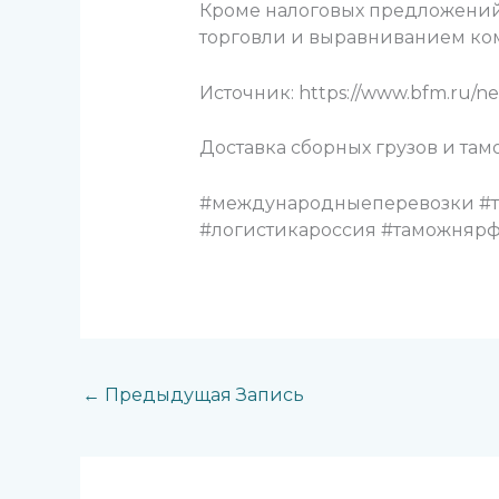
Кроме налоговых предложений
торговли и выравниванием ком
Источник: https://www.bfm.ru/n
Доставка сборных грузов и та
#международныеперевозки #т
#логистикароссия #таможняр
←
Предыдущая Запись