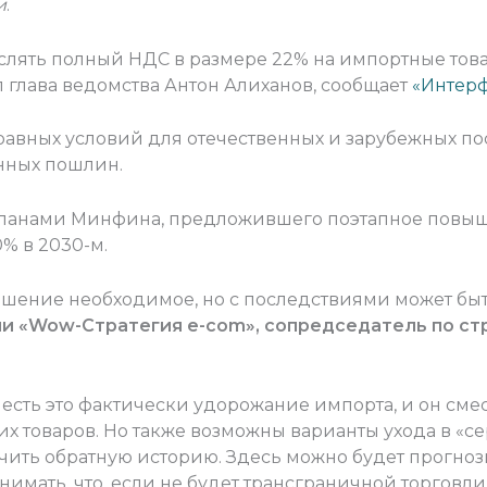
и
.
ять полный НДС в размере 22% на импортные товары
глава ведомства Антон Алиханов, сообщает
«Интер
равных условий для отечественных и зарубежных п
нных пошлин.
 планами Минфина, предложившего поэтапное повы
0% в 2030-м.
шение необходимое, но с последствиями может быть
и «Wow-Стратегия e-com», сопредседатель по ст
 есть это фактически удорожание импорта, и он сме
х товаров. Но также возможны варианты ухода в «сер
учить обратную историю. Здесь можно будет прогно
онимать, что, если не будет трансграничной торговли 