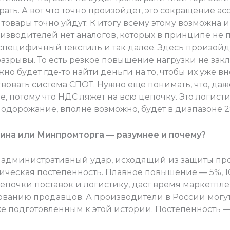
брать. А вот что точно произойдет, это сокращение ас
ары точно уйдут. К итогу всему этому возможна ин
оизводителей нет аналогов, которых в принципе не 
пецифичный текстиль и так далее. Здесь произойду
азрывы. То есть резкое повышение нагрузки не зак
но будет где-то найти деньги на то, чтобы их уже в
твовать система СПОТ. Нужно еще понимать, что, даж
, потому что НДС ляжет на всю цепочку. Это логисти
одорожание, вполне возможно, будет в диапазоне 2
ина или Минпромторга — разумнее и почему?
 административный удар, исходящий из защиты пр
ческая постепенность. Плавное повышение — 5%, 10
почки поставок и логистику, даст время маркетпл
ванию продавцов. А производители в России могут 
е подготовленным к этой истории. Постепенность —