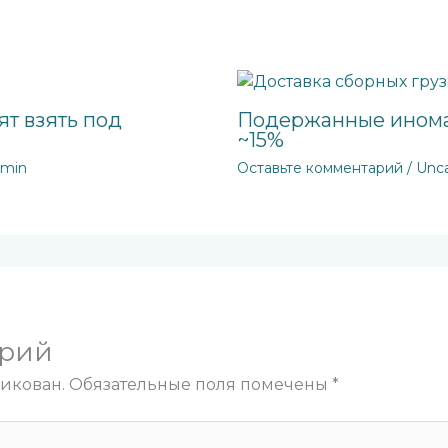
ят взять под
Подержанные инома
~15%
dmin
Оставьте комментарий
/
Unca
арий
ликован.
Обязательные поля помечены
*