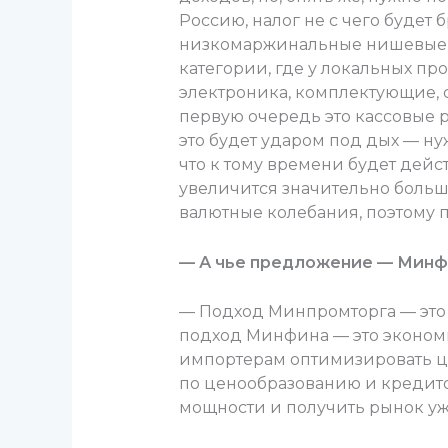
Россию, налог не с чего будет 
низкомаржинальные нишевые тов
категории, где у локальных пр
электроника, комплектующие, с
первую очередь это кассовые р
это будет ударом под дых — нуж
что к тому времени будет дейс
увеличится значительно больше
валютные колебания, поэтому п
— А чье предложение — Минф
— Подход Минпромторга — это
подход Минфина — это экономи
импортерам оптимизировать це
по ценообразованию и кредито
мощности и получить рынок уж