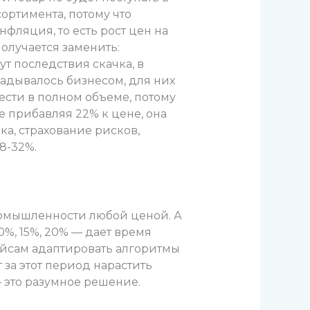
сортимента, потому что
фляция, то есть рост цен на
получается заменить:
т последствия скачка, в
ладывалось бизнесом, для них
нести в полном объеме, потому
е прибавляя 22% к цене, она
ка, страхование рисков,
8-32%.
омышленности любой ценой. А
%, 15%, 20% — дает время
ейсам адаптировать алгоритмы
за этот период нарастить
 это разумное решение.