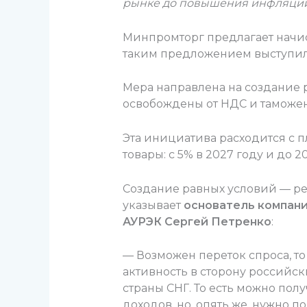
рынке до повышения инфляци
Минпромторг предлагает начисл
таким предложением выступил 
Мера направлена на создание 
освобождены от НДС и таможе
Эта инициатива расходится с
товары: с 5% в 2027 году и до 2
Создание равных условий — ре
указывает
основатель компани
АУРЭК Сергей Петренко
:
— Возможен переток спроса, то
активность в сторону российски
страны СНГ. То есть можно пол
доходов, но, опять же, нужно п