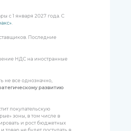
 с 1 января 2027 года. С
факс»
.
оставщиков. Последние
шение НДС на иностранные
 не все однозначно,
ратегическому развитию
стит покупательскую
ые» зоны, в том числе в
зировать и рост бюджетных
и товар не будет поступать в