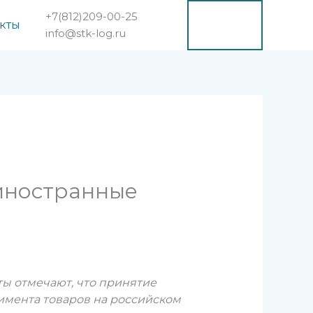
+7(812)209-00-25
ЗА
кты
ПР
info@stk-log.ru
ОС
 иностранные
ты отмечают, что принятие
имента товаров на российском